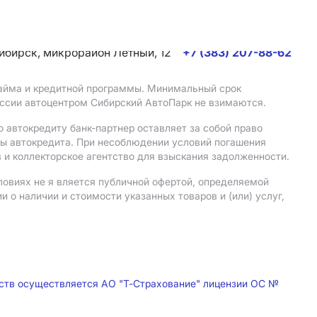
сибирск, микрорайон Летный, 12
+7 (383) 207-88-62
 займа и кредитной программы. Минимальный срок
иссии автоцентром Сибирский АвтоПарк не взимаются.
 автокредиту банк-партнер оставляет за собой право
мы автокредита. При несоблюдении условий погашения
 и коллекторское агентство для взыскания задолженности.
ловиях не я вляется публичной офертой, определяемой
о наличии и стоимости указанных товаров и (или) услуг,
дств осуществляется АО "Т-Страхование" лицензии ОС №