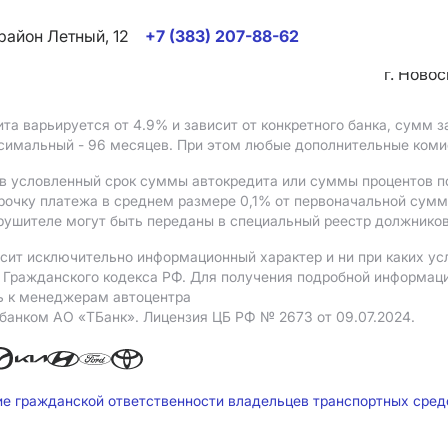
район Летный, 12
+7 (383) 207-88-62
г. Ново
ита варьируется от 4.9%
и зависит от конкретного банка, сумм
ксимальный - 96 месяцев. При этом любые дополнительные ком
в условленный срок суммы автокредита или суммы процентов по
рочку платежа в среднем размере 0,1% от первоначальной сум
рушителе могут быть переданы в специальный реестр должников
сит исключительно информационный характер и ни при каких ус
Гражданского кодекса РФ. Для получения подробной информации 
ь к менеджерам автоцентра
 банком АO «ТБанк».
Лицензия ЦБ РФ № 2673 от 09.07.2024.
ие гражданской ответственности владельцев транспортных сре