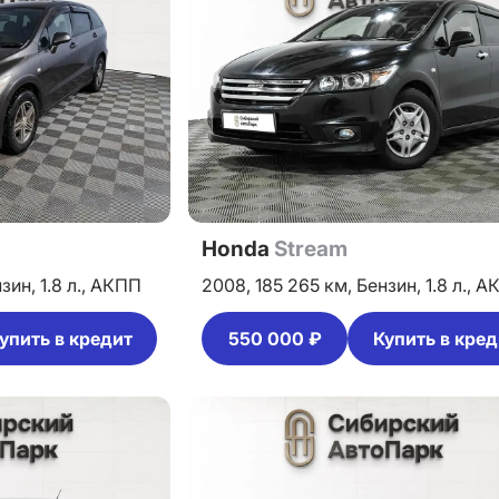
Honda
Stream
нзин,
1.8 л.,
АКПП
2008,
185 265 км,
Бензин,
1.8 л.,
А
упить в кредит
550 000 ₽
Купить в кред