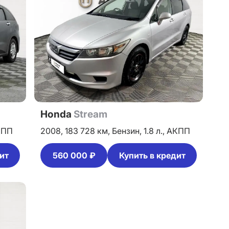
Honda
Stream
КПП
2008,
183 728 км,
Бензин,
1.8 л.,
АКПП
ит
560 000 ₽
Купить в кредит