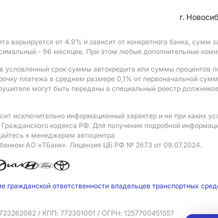
г. Новоси
ита варьируется от 4.9%
и зависит от конкретного банка, сумм
ксимальный - 96 месяцев. При этом любые дополнительные ком
в условленный срок суммы автокредита или суммы процентов по
рочку платежа в среднем размере 0,1% от первоначальной сум
рушителе могут быть переданы в специальный реестр должников
сит исключительно информационный характер и ни при каких ус
Гражданского кодекса РФ. Для получения подробной информации
щайтесь к менеджерам автоцентра
 банком АO «ТБанк».
Лицензия ЦБ РФ № 2673 от 09.07.2024.
ие гражданской ответственности владельцев транспортных сре
723262082
/ КПП: 772301001
/ ОГРН: 1257700451557