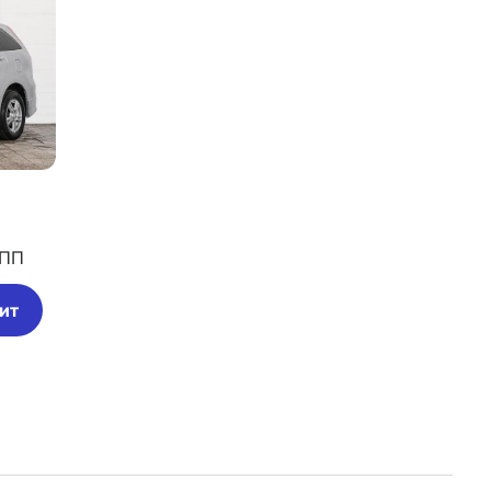
ПП
ит