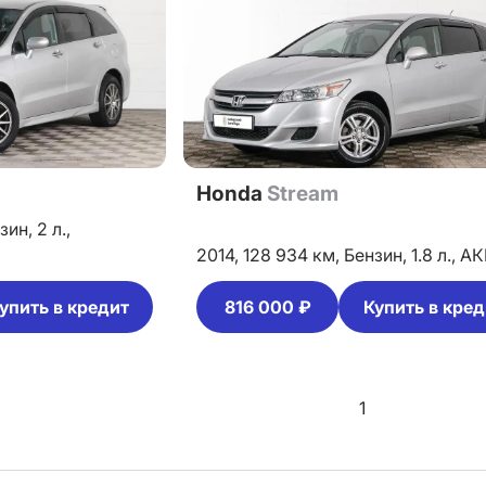
Honda
Stream
зин,
2 л.,
2014,
128 934 км,
Бензин,
1.8 л.,
АК
упить в кредит
816 000 ₽
Купить в кред
1