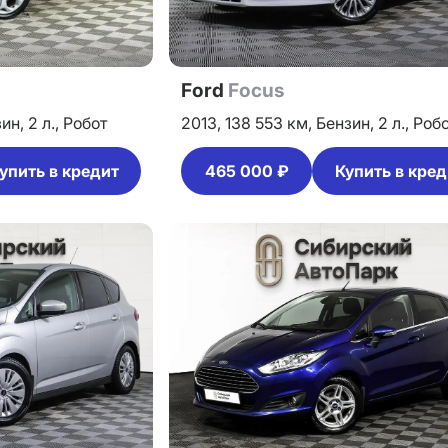
Ford
Focus
зин,
2 л.,
Робот
2013,
138 553 км,
Бензин,
2 л.,
Роб
упить в кредит
465 000 ₽
Купить в кред