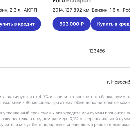
Ford
EcoSport
зин,
2.3 л.,
АКПП
2014,
127 892 км,
Бензин,
1.6 л.,
Ро
упить в кредит
503 000 ₽
Купить в кред
1
2
3
4
5
6
г. Новоси
ита варьируется от 4.9%
и зависит от конкретного банка, сумм
ксимальный - 96 месяцев. При этом любые дополнительные ком
в условленный срок суммы автокредита или суммы процентов по
рочку платежа в среднем размере 0,1% от первоначальной сум
рушителе могут быть переданы в специальный реестр должников