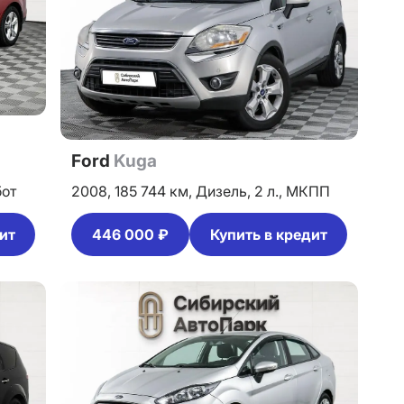
Ford
Kuga
бот
2008,
185 744 км,
Дизель,
2 л.,
МКПП
ит
446 000 ₽
Купить в кредит