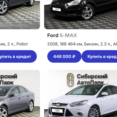
Ford
S-MAX
зин,
2 л.,
Робот
2008,
188 464 км,
Бензин,
2.3 л.,
А
упить в кредит
446 000 ₽
Купить в кред