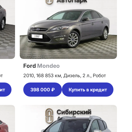
Ford
Mondeo
от
2010,
168 853 км,
Дизель,
2 л.,
Робот
ит
398 000 ₽
Купить в кредит