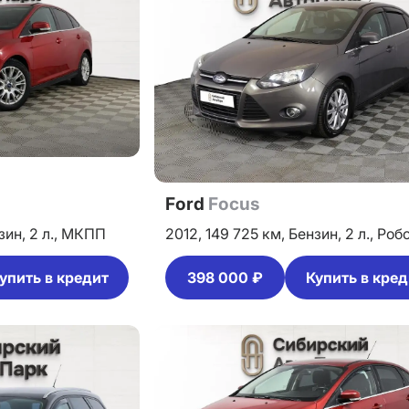
Ford
Focus
зин,
2 л.,
МКПП
2012,
149 725 км,
Бензин,
2 л.,
Роб
упить в кредит
398 000 ₽
Купить в кред