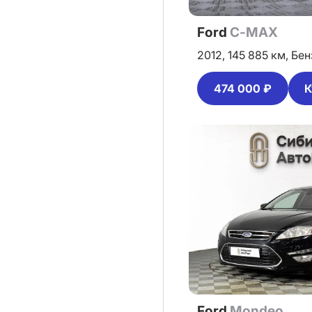
Ford
C-MAX
2012,
145 885 км,
Бен
474 000 ₽
К
Ford
Mondeo