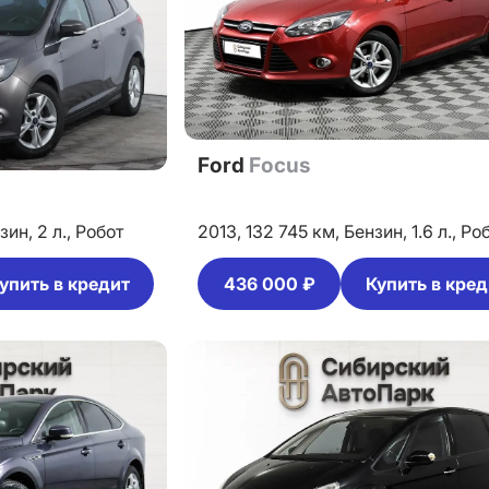
Ford
Focus
зин,
2 л.,
Робот
2013,
132 745 км,
Бензин,
1.6 л.,
Ро
упить в кредит
436 000 ₽
Купить в кред