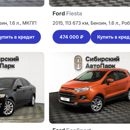
Ford
Fiesta
зин,
1.6 л.,
МКПП
2015,
113 673 км,
Бензин,
1.6 л.,
Роб
упить в кредит
474 000 ₽
Купить в кред