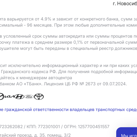
г. Новоси
ита варьируется от 4.9%
и зависит от конкретного банка, сумм
ксимальный - 96 месяцев. При этом любые дополнительные ком
в условленный срок суммы автокредита или суммы процентов по
рочку платежа в среднем размере 0,1% от первоначальной сум
рушителе могут быть переданы в специальный реестр должников
сит исключительно информационный характер и ни при каких ус
Гражданского кодекса РФ. Для получения подробной информации
щайтесь к менеджерам автоцентра
 банком АO «ТБанк».
Лицензия ЦБ РФ № 2673 от 09.07.2024.
ие гражданской ответственности владельцев транспортных сре
723262082
/ КПП: 772301001
/ ОГРН: 1257700451557
тайский проезд, д. 35, помещ. 3/2
Мы исп