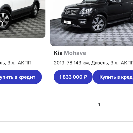
Kia
Mohave
ль,
3 л.,
АКПП
2019,
78 143 км,
Дизель,
3 л.,
АКП
упить в кредит
1 833 000 ₽
Купить в кред
1