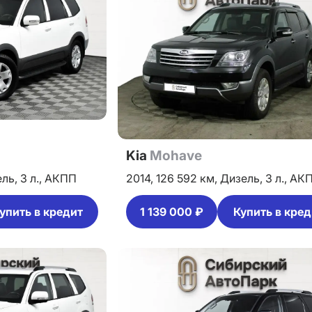
Kia
Mohave
ель,
3 л.,
АКПП
2014,
126 592 км,
Дизель,
3 л.,
АК
упить в кредит
1 139 000 ₽
Купить в кред