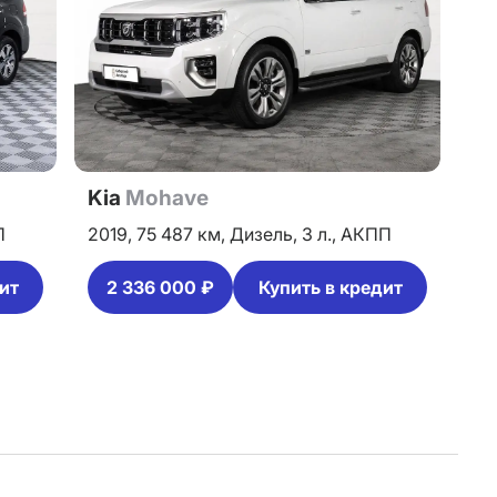
Kia
Mohave
П
2019,
75 487 км,
Дизель,
3 л.,
АКПП
ит
2 336 000 ₽
Купить в кредит