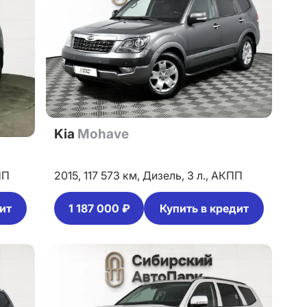
Kia
Mohave
ПП
2015,
117 573 км,
Дизель,
3 л.,
АКПП
ит
1 187 000 ₽
Купить в кредит