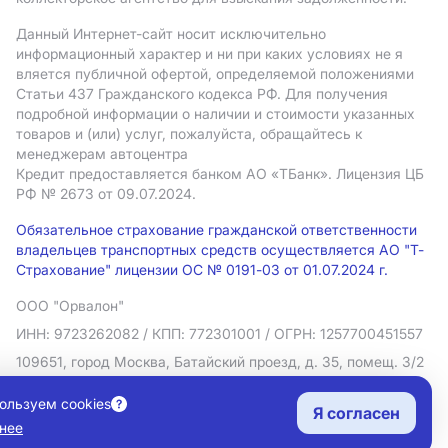
Данный Интернет-сайт носит исключительно
информационный характер и ни при каких условиях не я
вляется публичной офертой, определяемой положениями
Статьи 437 Гражданского кодекса РФ. Для получения
подробной информации о наличии и стоимости указанных
товаров и (или) услуг, пожалуйста, обращайтесь к
менеджерам автоцентра
Кредит предоставляется банком АO «ТБанк».
Лицензия ЦБ
РФ № 2673 от 09.07.2024.
Обязательное страхование гражданской ответственности
владельцев транспортных средств осуществляется АО "Т-
Страхование" лицензии ОС № 0191-03 от 01.07.2024 г.
ООО "Орвалон"
ИНН: 9723262082
/ КПП: 772301001
/ ОГРН: 1257700451557
109651, город Москва, Батайский проезд, д. 35, помещ. 3/2
Политика в отношении обработки персональных данных
ользуем cookies
Я согласен
Согласие на рекламную рассылку
нее
Правовая информация