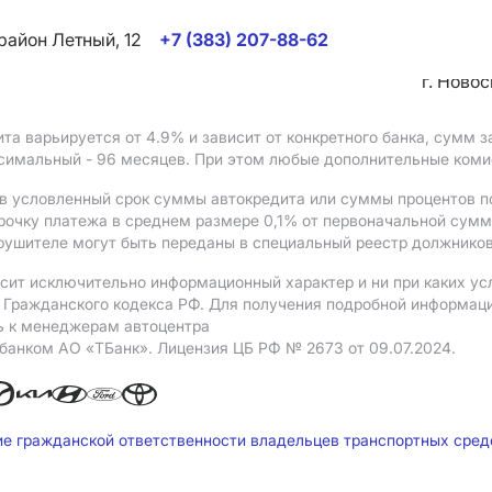
район Летный, 12
+7 (383) 207-88-62
г. Ново
ита варьируется от 4.9%
и зависит от конкретного банка, сумм
ксимальный - 96 месяцев. При этом любые дополнительные ком
в условленный срок суммы автокредита или суммы процентов по
рочку платежа в среднем размере 0,1% от первоначальной сум
рушителе могут быть переданы в специальный реестр должников
сит исключительно информационный характер и ни при каких ус
Гражданского кодекса РФ. Для получения подробной информации 
ь к менеджерам автоцентра
 банком АO «ТБанк».
Лицензия ЦБ РФ № 2673 от 09.07.2024.
ие гражданской ответственности владельцев транспортных сре