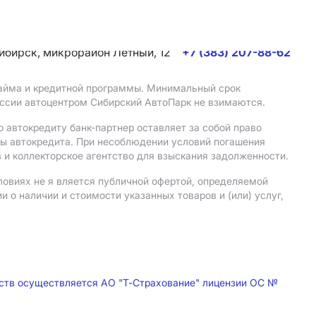
сибирск, микрорайон Летный, 12
+7 (383) 207-88-62
 займа и кредитной программы. Минимальный срок
иссии автоцентром Сибирский АвтоПарк не взимаются.
 автокредиту банк-партнер оставляет за собой право
мы автокредита. При несоблюдении условий погашения
 и коллекторское агентство для взыскания задолженности.
ловиях не я вляется публичной офертой, определяемой
о наличии и стоимости указанных товаров и (или) услуг,
дств осуществляется АО "Т-Страхование" лицензии ОС №