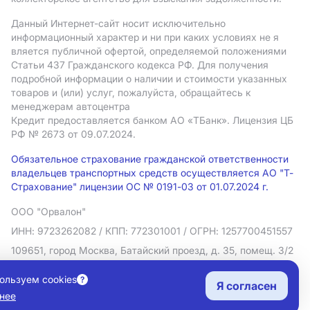
Данный Интернет-сайт носит исключительно
информационный характер и ни при каких условиях не я
вляется публичной офертой, определяемой положениями
Статьи 437 Гражданского кодекса РФ. Для получения
подробной информации о наличии и стоимости указанных
товаров и (или) услуг, пожалуйста, обращайтесь к
менеджерам автоцентра
Кредит предоставляется банком АO «ТБанк».
Лицензия ЦБ
РФ № 2673 от 09.07.2024.
Обязательное страхование гражданской ответственности
владельцев транспортных средств осуществляется АО "Т-
Страхование" лицензии ОС № 0191-03 от 01.07.2024 г.
ООО "Орвалон"
ИНН: 9723262082
/ КПП: 772301001
/ ОГРН: 1257700451557
109651, город Москва, Батайский проезд, д. 35, помещ. 3/2
Политика в отношении обработки персональных данных
ользуем cookies
Я согласен
Согласие на рекламную рассылку
нее
Правовая информация