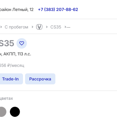
район Летный, 12
+7 (383) 207-88-62
С пробегом
CS35
S35
, АКПП, 113 л.с.
 656 ₽/месяц
Trade-In
Рассрочка
цветах