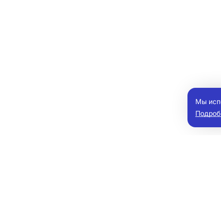
Мы исп
Подроб
мобили