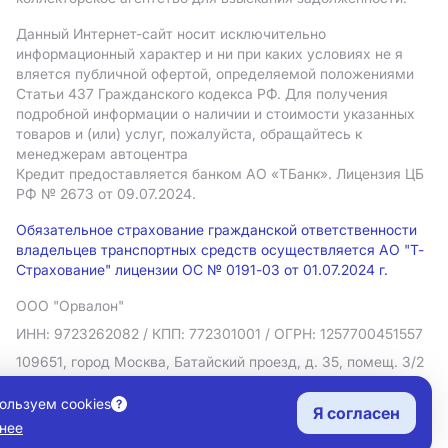
Данный Интернет-сайт носит исключительно
информационный характер и ни при каких условиях не я
вляется публичной офертой, определяемой положениями
Статьи 437 Гражданского кодекса РФ. Для получения
подробной информации о наличии и стоимости указанных
товаров и (или) услуг, пожалуйста, обращайтесь к
менеджерам автоцентра
Кредит предоставляется банком АO «ТБанк».
Лицензия ЦБ
РФ № 2673 от 09.07.2024.
Обязательное страхование гражданской ответственности
владельцев транспортных средств осуществляется АО "Т-
Страхование" лицензии ОС № 0191-03 от 01.07.2024 г.
ООО "Орвалон"
ИНН: 9723262082
/ КПП: 772301001
/ ОГРН: 1257700451557
109651, город Москва, Батайский проезд, д. 35, помещ. 3/2
Политика в отношении обработки персональных данных
ользуем cookies
Я согласен
Согласие на рекламную рассылку
нее
Правовая информация