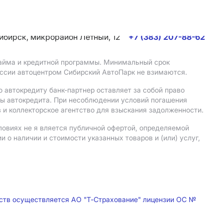
сибирск, микрорайон Летный, 12
+7 (383) 207-88-62
 займа и кредитной программы. Минимальный срок
иссии автоцентром Сибирский АвтоПарк не взимаются.
 автокредиту банк-партнер оставляет за собой право
мы автокредита. При несоблюдении условий погашения
 и коллекторское агентство для взыскания задолженности.
ловиях не я вляется публичной офертой, определяемой
о наличии и стоимости указанных товаров и (или) услуг,
дств осуществляется АО "Т-Страхование" лицензии ОС №