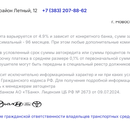
район Летный, 12
+7 (383) 207-88-62
г. Ново
ита варьируется от 4.9%
и зависит от конкретного банка, сумм
ксимальный - 96 месяцев. При этом любые дополнительные ком
в условленный срок суммы автокредита или суммы процентов по
рочку платежа в среднем размере 0,1% от первоначальной сум
рушителе могут быть переданы в специальный реестр должников
сит исключительно информационный характер и ни при каких ус
Гражданского кодекса РФ. Для получения подробной информации 
ь к менеджерам автоцентра
 банком АO «ТБанк».
Лицензия ЦБ РФ № 2673 от 09.07.2024.
ие гражданской ответственности владельцев транспортных сре