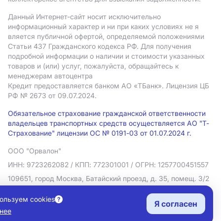
Данный Интернет-сайт носит исключительно
информационный характер и ни при каких условиях не я
вляется публичной офертой, определяемой положениями
Статьи 437 Гражданского кодекса РФ. Для получения
подробной информации о наличии и стоимости указанных
товаров и (или) услуг, пожалуйста, обращайтесь к
менеджерам автоцентра
Кредит предоставляется банком АO «ТБанк».
Лицензия ЦБ
РФ № 2673 от 09.07.2024.
Обязательное страхование гражданской ответственности
владельцев транспортных средств осуществляется АО "Т-
Страхование" лицензии ОС № 0191-03 от 01.07.2024 г.
ООО "Орвалон"
ИНН: 9723262082
/ КПП: 772301001
/ ОГРН: 1257700451557
109651, город Москва, Батайский проезд, д. 35, помещ. 3/2
Политика в отношении обработки персональных данных
ользуем cookies
Я согласен
Согласие на рекламную рассылку
нее
Правовая информация