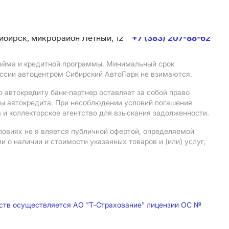
сибирск, микрорайон Летный, 12
+7 (383) 207-88-62
 займа и кредитной программы. Минимальный срок
иссии автоцентром Сибирский АвтоПарк не взимаются.
 автокредиту банк-партнер оставляет за собой право
мы автокредита. При несоблюдении условий погашения
 и коллекторское агентство для взыскания задолженности.
ловиях не я вляется публичной офертой, определяемой
о наличии и стоимости указанных товаров и (или) услуг,
дств осуществляется АО "Т-Страхование" лицензии ОС №