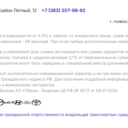
район Летный, 12
+7 (383) 207-88-62
г. Ново
ита варьируется от 4.9%
и зависит от конкретного банка, сумм
ксимальный - 96 месяцев. При этом любые дополнительные ком
в условленный срок суммы автокредита или суммы процентов по
рочку платежа в среднем размере 0,1% от первоначальной сум
рушителе могут быть переданы в специальный реестр должников
сит исключительно информационный характер и ни при каких ус
Гражданского кодекса РФ. Для получения подробной информации 
ь к менеджерам автоцентра
 банком АO «ТБанк».
Лицензия ЦБ РФ № 2673 от 09.07.2024.
ие гражданской ответственности владельцев транспортных сре