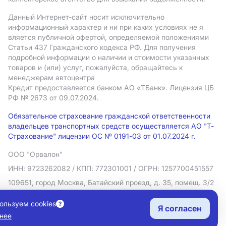
Данный Интернет-сайт носит исключительно
информационный характер и ни при каких условиях не я
вляется публичной офертой, определяемой положениями
Статьи 437 Гражданского кодекса РФ. Для получения
подробной информации о наличии и стоимости указанных
товаров и (или) услуг, пожалуйста, обращайтесь к
менеджерам автоцентра
Кредит предоставляется банком АO «ТБанк».
Лицензия ЦБ
РФ № 2673 от 09.07.2024.
Обязательное страхование гражданской ответственности
владельцев транспортных средств осуществляется АО "Т-
Страхование" лицензии ОС № 0191-03 от 01.07.2024 г.
ООО "Орвалон"
ИНН: 9723262082
/ КПП: 772301001
/ ОГРН: 1257700451557
109651, город Москва, Батайский проезд, д. 35, помещ. 3/2
Политика в отношении обработки персональных данных
ользуем cookies
Я согласен
Согласие на рекламную рассылку
нее
Правовая информация