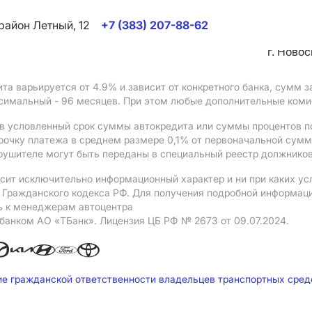
район Летный, 12
+7 (383) 207-88-62
г. Ново
ита варьируется от 4.9%
и зависит от конкретного банка, сумм
ксимальный - 96 месяцев. При этом любые дополнительные ком
в условленный срок суммы автокредита или суммы процентов по
рочку платежа в среднем размере 0,1% от первоначальной сум
рушителе могут быть переданы в специальный реестр должников
сит исключительно информационный характер и ни при каких ус
Гражданского кодекса РФ. Для получения подробной информации 
ь к менеджерам автоцентра
 банком АO «ТБанк».
Лицензия ЦБ РФ № 2673 от 09.07.2024.
ие гражданской ответственности владельцев транспортных сре