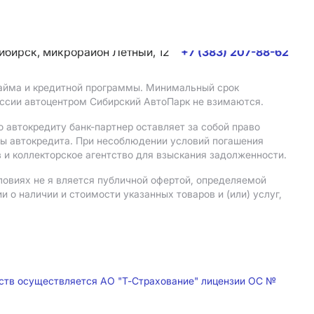
сибирск, микрорайон Летный, 12
+7 (383) 207-88-62
 займа и кредитной программы. Минимальный срок
иссии автоцентром Сибирский АвтоПарк не взимаются.
 автокредиту банк-партнер оставляет за собой право
мы автокредита. При несоблюдении условий погашения
 и коллекторское агентство для взыскания задолженности.
ловиях не я вляется публичной офертой, определяемой
о наличии и стоимости указанных товаров и (или) услуг,
дств осуществляется АО "Т-Страхование" лицензии ОС №