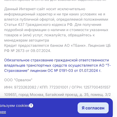
Данный Интернет-сайт носит исключительно
информационный характер и ни при каких условиях не я
вляется публичной офертой, определяемой положениями
Статьи 437 Гражданского кодекса РФ. Для получения
подробной информации о наличии и стоимости указанных
товаров и (или) услуг, пожалуйста, обращайтесь к
менеджерам автоцентра
Кредит предоставляется банком АO «ТБанк».
Лицензия ЦБ
РФ № 2673 от 09.07.2024.
Обязательное страхование гражданской ответственности
владельцев транспортных средств осуществляется АО "Т-
Страхование" лицензии ОС № 0191-03 от 01.07.2024 г.
ООО "Орвалон"
ИНН: 9723262082
/ КПП: 772301001
/ ОГРН: 1257700451557
109651, город Москва, Батайский проезд, д. 35, помещ. 3/2
Политика в отношении обработки персональных данных
ользуем cookies
Я согласен
Согласие на рекламную рассылку
нее
Правовая информация