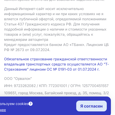
Данный Интернет-сайт носит исключительно
информационный характер и ни при каких условиях не я
вляется публичной офертой, определяемой положениями
Статьи 437 Гражданского кодекса РФ. Для получения
подробной информации о наличии и стоимости указанных
товаров и (или) услуг, пожалуйста, обращайтесь к
менеджерам автоцентра
Кредит предоставляется банком АO «ТБанк».
Лицензия ЦБ
РФ № 2673 от 09.07.2024.
Обязательное страхование гражданской ответственности
владельцев транспортных средств осуществляется АО "Т-
Страхование" лицензии ОС № 0191-03 от 01.07.2024 г.
ООО "Орвалон"
ИНН: 9723262082
/ КПП: 772301001
/ ОГРН: 1257700451557
109651, город Москва, Батайский проезд, д. 35, помещ. 3/2
Политика в отношении обработки персональных данных
ользуем cookies
Я согласен
Согласие на рекламную рассылку
нее
Правовая информация