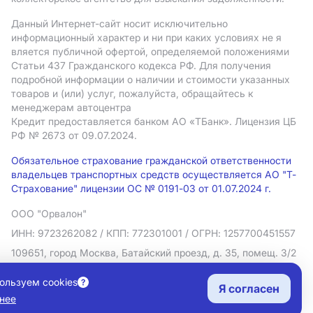
Данный Интернет-сайт носит исключительно
информационный характер и ни при каких условиях не я
вляется публичной офертой, определяемой положениями
Статьи 437 Гражданского кодекса РФ. Для получения
подробной информации о наличии и стоимости указанных
товаров и (или) услуг, пожалуйста, обращайтесь к
менеджерам автоцентра
Кредит предоставляется банком АO «ТБанк».
Лицензия ЦБ
РФ № 2673 от 09.07.2024.
Обязательное страхование гражданской ответственности
владельцев транспортных средств осуществляется АО "Т-
Страхование" лицензии ОС № 0191-03 от 01.07.2024 г.
ООО "Орвалон"
ИНН: 9723262082
/ КПП: 772301001
/ ОГРН: 1257700451557
109651, город Москва, Батайский проезд, д. 35, помещ. 3/2
Политика в отношении обработки персональных данных
ользуем cookies
Я согласен
Согласие на рекламную рассылку
нее
Правовая информация