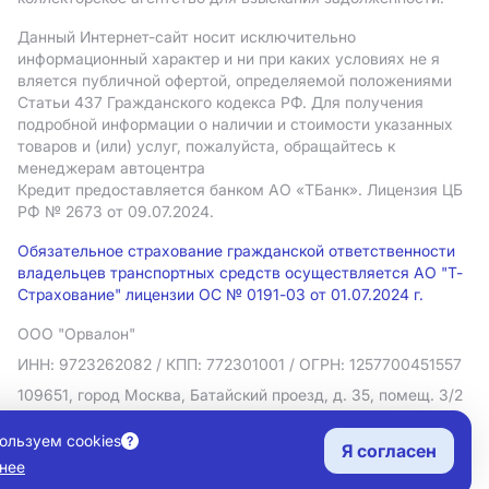
Данный Интернет-сайт носит исключительно
информационный характер и ни при каких условиях не я
вляется публичной офертой, определяемой положениями
Статьи 437 Гражданского кодекса РФ. Для получения
подробной информации о наличии и стоимости указанных
товаров и (или) услуг, пожалуйста, обращайтесь к
менеджерам автоцентра
Кредит предоставляется банком АO «ТБанк».
Лицензия ЦБ
РФ № 2673 от 09.07.2024.
Обязательное страхование гражданской ответственности
владельцев транспортных средств осуществляется АО "Т-
Страхование" лицензии ОС № 0191-03 от 01.07.2024 г.
ООО "Орвалон"
ИНН: 9723262082
/ КПП: 772301001
/ ОГРН: 1257700451557
109651, город Москва, Батайский проезд, д. 35, помещ. 3/2
Политика в отношении обработки персональных данных
ользуем cookies
Я согласен
Согласие на рекламную рассылку
нее
Правовая информация