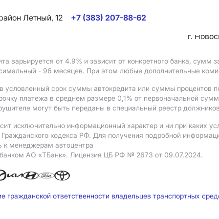
район Летный, 12
+7 (383) 207-88-62
г. Ново
ита варьируется от 4.9%
и зависит от конкретного банка, сумм
ксимальный - 96 месяцев. При этом любые дополнительные ком
в условленный срок суммы автокредита или суммы процентов по
рочку платежа в среднем размере 0,1% от первоначальной сум
рушителе могут быть переданы в специальный реестр должников
сит исключительно информационный характер и ни при каких ус
Гражданского кодекса РФ. Для получения подробной информации 
ь к менеджерам автоцентра
 банком АO «ТБанк».
Лицензия ЦБ РФ № 2673 от 09.07.2024.
ие гражданской ответственности владельцев транспортных сре