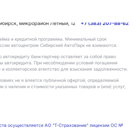
сибирск, микрорайон Летный, 12
+7 (383) 207-88-62
 займа и кредитной программы. Минимальный срок
иссии автоцентром Сибирский АвтоПарк не взимаются.
 автокредиту банк-партнер оставляет за собой право
мы автокредита. При несоблюдении условий погашения
 и коллекторское агентство для взыскания задолженности.
ловиях не я вляется публичной офертой, определяемой
о наличии и стоимости указанных товаров и (или) услуг,
дств осуществляется АО "Т-Страхование" лицензии ОС №