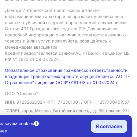
Данный Интернет-сайт носит исключительно
информационный характер и ни при каких условиях не я
вляется публичной офертой, определяемой положениями
Статьи 437 Гражданского кодекса РФ. Для получения
подробной информации о наличии и стоимости указанных
товаров и (или) услуг, пожалуйста, обращайтесь к
менеджерам автоцентра
Кредит предоставляется банком АO «ТБанк».
Лицензия ЦБ
РФ № 2673 от 09.07.2024.
Обязательное страхование гражданской ответственности
владельцев транспортных средств осуществляется АО "Т-
Страхование" лицензии ОС № 0191-03 от 01.07.2024 г.
ООО "Орвалон"
ИНН: 9723262082
/ КПП: 772301001
/ ОГРН: 1257700451557
109651, город Москва, Батайский проезд, д. 35, помещ. 3/2
Политика в отношении обработки персональных данных
ользуем cookies
Я согласен
Согласие на рекламную рассылку
нее
Правовая информация