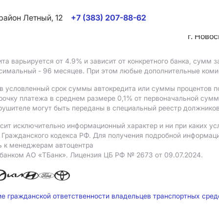
район Летный, 12
+7 (383) 207-88-62
г. Ново
ита варьируется от 4.9%
и зависит от конкретного банка, сумм
ксимальный - 96 месяцев. При этом любые дополнительные ком
в условленный срок суммы автокредита или суммы процентов по
рочку платежа в среднем размере 0,1% от первоначальной сум
рушителе могут быть переданы в специальный реестр должников
сит исключительно информационный характер и ни при каких ус
Гражданского кодекса РФ. Для получения подробной информации 
ь к менеджерам автоцентра
 банком АO «ТБанк».
Лицензия ЦБ РФ № 2673 от 09.07.2024.
ие гражданской ответственности владельцев транспортных сре