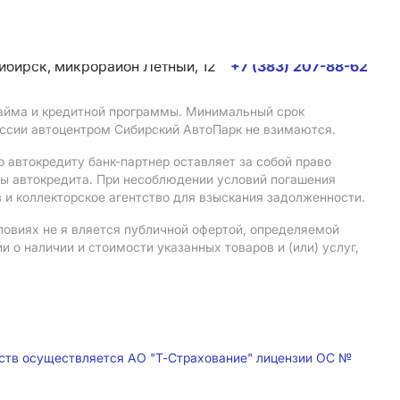
сибирск, микрорайон Летный, 12
+7 (383) 207-88-62
 займа и кредитной программы. Минимальный срок
иссии автоцентром Сибирский АвтоПарк не взимаются.
 автокредиту банк-партнер оставляет за собой право
мы автокредита. При несоблюдении условий погашения
 и коллекторское агентство для взыскания задолженности.
ловиях не я вляется публичной офертой, определяемой
о наличии и стоимости указанных товаров и (или) услуг,
дств осуществляется АО "Т-Страхование" лицензии ОС №