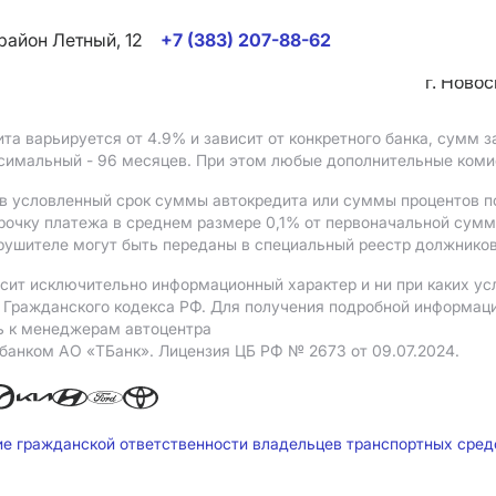
район Летный, 12
+7 (383) 207-88-62
г. Ново
ита варьируется от 4.9%
и зависит от конкретного банка, сумм
ксимальный - 96 месяцев. При этом любые дополнительные ком
в условленный срок суммы автокредита или суммы процентов по
рочку платежа в среднем размере 0,1% от первоначальной сум
рушителе могут быть переданы в специальный реестр должников
сит исключительно информационный характер и ни при каких ус
Гражданского кодекса РФ. Для получения подробной информации 
ь к менеджерам автоцентра
 банком АO «ТБанк».
Лицензия ЦБ РФ № 2673 от 09.07.2024.
ие гражданской ответственности владельцев транспортных сре