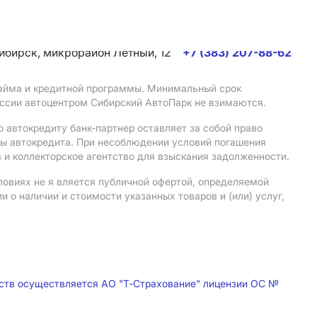
сибирск, микрорайон Летный, 12
+7 (383) 207-88-62
 займа и кредитной программы. Минимальный срок
иссии автоцентром Сибирский АвтоПарк не взимаются.
 автокредиту банк-партнер оставляет за собой право
мы автокредита. При несоблюдении условий погашения
 и коллекторское агентство для взыскания задолженности.
ловиях не я вляется публичной офертой, определяемой
о наличии и стоимости указанных товаров и (или) услуг,
дств осуществляется АО "Т-Страхование" лицензии ОС №