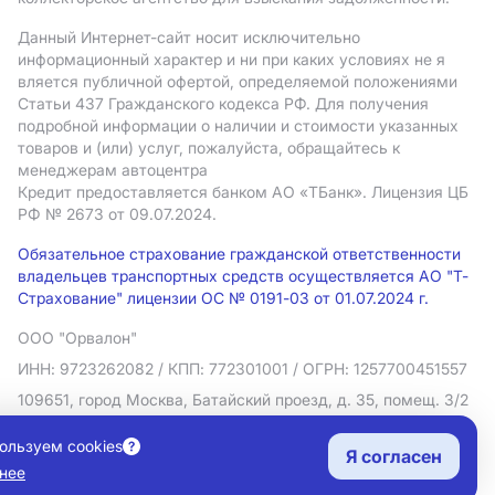
Данный Интернет-сайт носит исключительно
информационный характер и ни при каких условиях не я
вляется публичной офертой, определяемой положениями
Статьи 437 Гражданского кодекса РФ. Для получения
подробной информации о наличии и стоимости указанных
товаров и (или) услуг, пожалуйста, обращайтесь к
менеджерам автоцентра
Кредит предоставляется банком АO «ТБанк».
Лицензия ЦБ
РФ № 2673 от 09.07.2024.
Обязательное страхование гражданской ответственности
владельцев транспортных средств осуществляется АО "Т-
Страхование" лицензии ОС № 0191-03 от 01.07.2024 г.
ООО "Орвалон"
ИНН: 9723262082
/ КПП: 772301001
/ ОГРН: 1257700451557
109651, город Москва, Батайский проезд, д. 35, помещ. 3/2
Политика в отношении обработки персональных данных
ользуем cookies
Я согласен
Согласие на рекламную рассылку
нее
Правовая информация