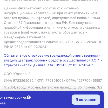
Данный Интернет-сайт носит исключительно
информационный характер и ни при каких условиях не я
вляется публичной офертой, определяемой положениями
Статьи 437 Гражданского кодекса РФ. Для получения
подробной информации о наличии и стоимости указанных
товаров и (или) услуг, пожалуйста, обращайтесь к
менеджерам автоцентра
Кредит предоставляется банком АO «ТБанк».
Лицензия ЦБ
РФ № 2673 от 09.07.2024.
Обязательное страхование гражданской ответственности
владельцев транспортных средств осуществляется АО "Т-
Страхование" лицензии ОС № 0191-03 от 01.07.2024 г.
ООО "Орвалон"
ИНН: 9723262082
/ КПП: 772301001
/ ОГРН: 1257700451557
109651, город Москва, Батайский проезд, д. 35, помещ. 3/2
Политика в отношении обработки персональных данных
ользуем cookies
Я согласен
Согласие на рекламную рассылку
нее
Правовая информация