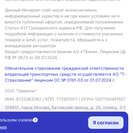
Данный Интернет-сайт носит исключительно
информационный характер и ни при каких условиях не я
вляется публичной офертой, определяемой положениями
Статьи 437 Гражданского кодекса РФ. Для получения
подробной информации о наличии и стоимости указанных
товаров и (или) услуг, пожалуйста, обращайтесь к
менеджерам автоцентра
Кредит предоставляется банком АO «ТБанк».
Лицензия ЦБ
РФ № 2673 от 09.07.2024.
Обязательное страхование гражданской ответственности
владельцев транспортных средств осуществляется АО "Т-
Страхование" лицензии ОС № 0191-03 от 01.07.2024 г.
ООО "Орвалон"
ИНН: 9723262082
/ КПП: 772301001
/ ОГРН: 1257700451557
109651, город Москва, Батайский проезд, д. 35, помещ. 3/2
Политика в отношении обработки персональных данных
ользуем cookies
Я согласен
Согласие на рекламную рассылку
нее
Правовая информация