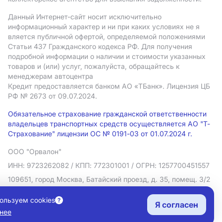
Данный Интернет-сайт носит исключительно
информационный характер и ни при каких условиях не я
вляется публичной офертой, определяемой положениями
Статьи 437 Гражданского кодекса РФ. Для получения
подробной информации о наличии и стоимости указанных
товаров и (или) услуг, пожалуйста, обращайтесь к
менеджерам автоцентра
Кредит предоставляется банком АO «ТБанк».
Лицензия ЦБ
РФ № 2673 от 09.07.2024.
Обязательное страхование гражданской ответственности
владельцев транспортных средств осуществляется АО "Т-
Страхование" лицензии ОС № 0191-03 от 01.07.2024 г.
ООО "Орвалон"
ИНН: 9723262082
/ КПП: 772301001
/ ОГРН: 1257700451557
109651, город Москва, Батайский проезд, д. 35, помещ. 3/2
Политика в отношении обработки персональных данных
ользуем cookies
Я согласен
Согласие на рекламную рассылку
нее
Правовая информация