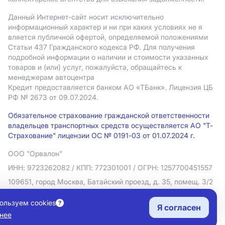
Данный Интернет-сайт носит исключительно
информационный характер и ни при каких условиях не я
вляется публичной офертой, определяемой положениями
Статьи 437 Гражданского кодекса РФ. Для получения
подробной информации о наличии и стоимости указанных
товаров и (или) услуг, пожалуйста, обращайтесь к
менеджерам автоцентра
Кредит предоставляется банком АO «ТБанк».
Лицензия ЦБ
РФ № 2673 от 09.07.2024.
Обязательное страхование гражданской ответственности
владельцев транспортных средств осуществляется АО "Т-
Страхование" лицензии ОС № 0191-03 от 01.07.2024 г.
ООО "Орвалон"
ИНН: 9723262082
/ КПП: 772301001
/ ОГРН: 1257700451557
109651, город Москва, Батайский проезд, д. 35, помещ. 3/2
Политика в отношении обработки персональных данных
ользуем cookies
Я согласен
Согласие на рекламную рассылку
нее
Правовая информация