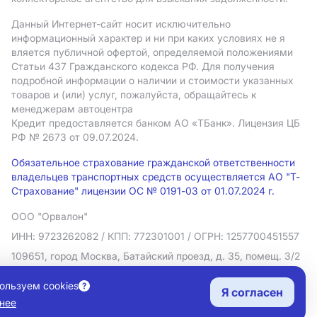
Данный Интернет-сайт носит исключительно
информационный характер и ни при каких условиях не я
вляется публичной офертой, определяемой положениями
Статьи 437 Гражданского кодекса РФ. Для получения
подробной информации о наличии и стоимости указанных
товаров и (или) услуг, пожалуйста, обращайтесь к
менеджерам автоцентра
Кредит предоставляется банком АO «ТБанк».
Лицензия ЦБ
РФ № 2673 от 09.07.2024.
Обязательное страхование гражданской ответственности
владельцев транспортных средств осуществляется АО "Т-
Страхование" лицензии ОС № 0191-03 от 01.07.2024 г.
ООО "Орвалон"
ИНН: 9723262082
/ КПП: 772301001
/ ОГРН: 1257700451557
109651, город Москва, Батайский проезд, д. 35, помещ. 3/2
Политика в отношении обработки персональных данных
ользуем cookies
Я согласен
Согласие на рекламную рассылку
нее
Правовая информация