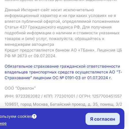
Данный Интернет-сайт носит исключительно
информационный характер и ни при каких условиях не я
вляется публичной офертой, определяемой положениями
Статьи 437 Гражданского кодекса РФ. Для получения
подробной информации о наличии и стоимости указанных
товаров и (или) услуг, пожалуйста, обращайтесь к
менеджерам автоцентра
Кредит предоставляется банком АO «ТБанк».
Лицензия ЦБ
РФ № 2673 от 09.07.2024.
Обязательное страхование гражданской ответственности
владельцев транспортных средств осуществляется АО "Т-
Страхование" лицензии ОС № 0191-03 от 01.07.2024 г.
ООО "Орвалон"
ИНН: 9723262082
/ КПП: 772301001
/ ОГРН: 1257700451557
109651, город Москва, Батайский проезд, д. 35, помещ. 3/2
Политика в отношении обработки персональных данных
ользуем cookies
Я согласен
Согласие на рекламную рассылку
нее
Правовая информация