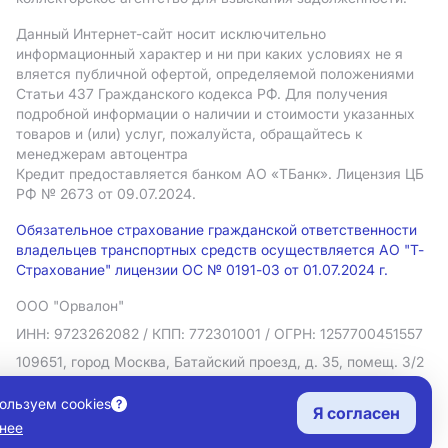
Данный Интернет-сайт носит исключительно
информационный характер и ни при каких условиях не я
вляется публичной офертой, определяемой положениями
Статьи 437 Гражданского кодекса РФ. Для получения
подробной информации о наличии и стоимости указанных
товаров и (или) услуг, пожалуйста, обращайтесь к
менеджерам автоцентра
Кредит предоставляется банком АO «ТБанк».
Лицензия ЦБ
РФ № 2673 от 09.07.2024.
Обязательное страхование гражданской ответственности
владельцев транспортных средств осуществляется АО "Т-
Страхование" лицензии ОС № 0191-03 от 01.07.2024 г.
ООО "Орвалон"
ИНН: 9723262082
/ КПП: 772301001
/ ОГРН: 1257700451557
109651, город Москва, Батайский проезд, д. 35, помещ. 3/2
Политика в отношении обработки персональных данных
ользуем cookies
Я согласен
Согласие на рекламную рассылку
нее
Правовая информация