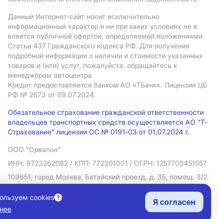
Данный Интернет-сайт носит исключительно
информационный характер и ни при каких условиях не я
вляется публичной офертой, определяемой положениями
Статьи 437 Гражданского кодекса РФ. Для получения
подробной информации о наличии и стоимости указанных
товаров и (или) услуг, пожалуйста, обращайтесь к
менеджерам автоцентра
Кредит предоставляется банком АO «ТБанк».
Лицензия ЦБ
РФ № 2673 от 09.07.2024.
Обязательное страхование гражданской ответственности
владельцев транспортных средств осуществляется АО "Т-
Страхование" лицензии ОС № 0191-03 от 01.07.2024 г.
ООО "Орвалон"
ИНН: 9723262082
/ КПП: 772301001
/ ОГРН: 1257700451557
109651, город Москва, Батайский проезд, д. 35, помещ. 3/2
Политика в отношении обработки персональных данных
ользуем cookies
Я согласен
Согласие на рекламную рассылку
нее
Правовая информация