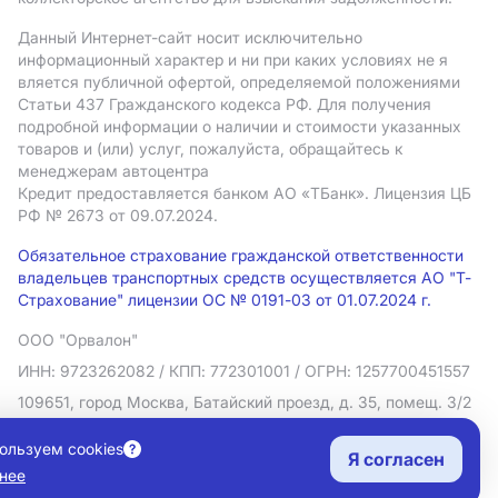
Данный Интернет-сайт носит исключительно
информационный характер и ни при каких условиях не я
вляется публичной офертой, определяемой положениями
Статьи 437 Гражданского кодекса РФ. Для получения
подробной информации о наличии и стоимости указанных
товаров и (или) услуг, пожалуйста, обращайтесь к
менеджерам автоцентра
Кредит предоставляется банком АO «ТБанк».
Лицензия ЦБ
РФ № 2673 от 09.07.2024.
Обязательное страхование гражданской ответственности
владельцев транспортных средств осуществляется АО "Т-
Страхование" лицензии ОС № 0191-03 от 01.07.2024 г.
ООО "Орвалон"
ИНН: 9723262082
/ КПП: 772301001
/ ОГРН: 1257700451557
109651, город Москва, Батайский проезд, д. 35, помещ. 3/2
Политика в отношении обработки персональных данных
ользуем cookies
Я согласен
Согласие на рекламную рассылку
нее
Правовая информация