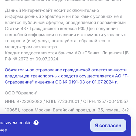
Данный Интернет-сайт носит исключительно
информационный характер и ни при каких условиях не я
вляется публичной офертой, определяемой положениями
Статьи 437 Гражданского кодекса РФ. Для получения
подробной информации о наличии и стоимости указанных
товаров и (или) услуг, пожалуйста, обращайтесь к
менеджерам автоцентра
Кредит предоставляется банком АO «ТБанк».
Лицензия ЦБ
РФ № 2673 от 09.07.2024.
Обязательное страхование гражданской ответственности
владельцев транспортных средств осуществляется АО "Т-
Страхование" лицензии ОС № 0191-03 от 01.07.2024 г.
ООО "Орвалон"
ИНН: 9723262082
/ КПП: 772301001
/ ОГРН: 1257700451557
109651, город Москва, Батайский проезд, д. 35, помещ. 3/2
Политика в отношении обработки персональных данных
ользуем cookies
Я согласен
Согласие на рекламную рассылку
нее
Правовая информация