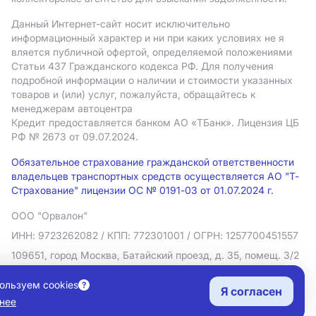
Данный Интернет-сайт носит исключительно
информационный характер и ни при каких условиях не я
вляется публичной офертой, определяемой положениями
Статьи 437 Гражданского кодекса РФ. Для получения
подробной информации о наличии и стоимости указанных
товаров и (или) услуг, пожалуйста, обращайтесь к
менеджерам автоцентра
Кредит предоставляется банком АO «ТБанк».
Лицензия ЦБ
РФ № 2673 от 09.07.2024.
Обязательное страхование гражданской ответственности
владельцев транспортных средств осуществляется АО "Т-
Страхование" лицензии ОС № 0191-03 от 01.07.2024 г.
ООО "Орвалон"
ИНН: 9723262082
/ КПП: 772301001
/ ОГРН: 1257700451557
109651, город Москва, Батайский проезд, д. 35, помещ. 3/2
Политика в отношении обработки персональных данных
ользуем cookies
Я согласен
Согласие на рекламную рассылку
нее
Правовая информация