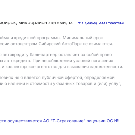
сибирск, микрорайон Летный, 12
+7 (383) 207-88-62
 займа и кредитной программы. Минимальный срок
иссии автоцентром Сибирский АвтоПарк не взимаются.
 автокредиту банк-партнер оставляет за собой право
мы автокредита. При несоблюдении условий погашения
 и коллекторское агентство для взыскания задолженности.
ловиях не я вляется публичной офертой, определяемой
о наличии и стоимости указанных товаров и (или) услуг,
дств осуществляется АО "Т-Страхование" лицензии ОС №