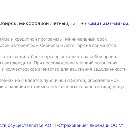
сибирск, микрорайон Летный, 12
+7 (383) 207-88-62
 займа и кредитной программы. Минимальный срок
иссии автоцентром Сибирский АвтоПарк не взимаются.
 автокредиту банк-партнер оставляет за собой право
мы автокредита. При несоблюдении условий погашения
 и коллекторское агентство для взыскания задолженности.
ловиях не я вляется публичной офертой, определяемой
о наличии и стоимости указанных товаров и (или) услуг,
дств осуществляется АО "Т-Страхование" лицензии ОС №