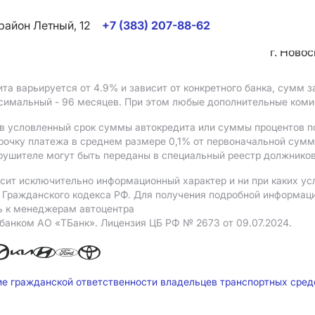
район Летный, 12
+7 (383) 207-88-62
г. Ново
ита варьируется от 4.9%
и зависит от конкретного банка, сумм
ксимальный - 96 месяцев. При этом любые дополнительные ком
в условленный срок суммы автокредита или суммы процентов по
рочку платежа в среднем размере 0,1% от первоначальной сум
рушителе могут быть переданы в специальный реестр должников
сит исключительно информационный характер и ни при каких ус
Гражданского кодекса РФ. Для получения подробной информации 
ь к менеджерам автоцентра
 банком АO «ТБанк».
Лицензия ЦБ РФ № 2673 от 09.07.2024.
ие гражданской ответственности владельцев транспортных сре