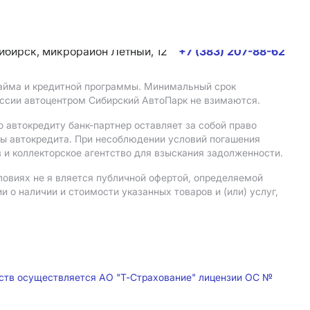
сибирск, микрорайон Летный, 12
+7 (383) 207-88-62
 займа и кредитной программы. Минимальный срок
иссии автоцентром Сибирский АвтоПарк не взимаются.
 автокредиту банк-партнер оставляет за собой право
мы автокредита. При несоблюдении условий погашения
 и коллекторское агентство для взыскания задолженности.
ловиях не я вляется публичной офертой, определяемой
о наличии и стоимости указанных товаров и (или) услуг,
дств осуществляется АО "Т-Страхование" лицензии ОС №