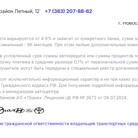
район Летный, 12
+7 (383) 207-88-62
г. Ново
ита варьируется от 4.9%
и зависит от конкретного банка, сумм
ксимальный - 96 месяцев. При этом любые дополнительные ком
в условленный срок суммы автокредита или суммы процентов по
рочку платежа в среднем размере 0,1% от первоначальной сум
рушителе могут быть переданы в специальный реестр должников
сит исключительно информационный характер и ни при каких ус
Гражданского кодекса РФ. Для получения подробной информации 
ь к менеджерам автоцентра
 банком АO «ТБанк».
Лицензия ЦБ РФ № 2673 от 09.07.2024.
ие гражданской ответственности владельцев транспортных сре