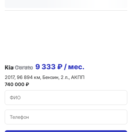
9 333 ₽ / мес.
Ваш платеж:
Kia
Cerato
2017,
96 894 км,
Бензин,
2 л.,
АКПП
740 000 ₽