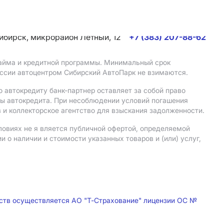
сибирск, микрорайон Летный, 12
+7 (383) 207-88-62
 займа и кредитной программы. Минимальный срок
иссии автоцентром Сибирский АвтоПарк не взимаются.
 автокредиту банк-партнер оставляет за собой право
мы автокредита. При несоблюдении условий погашения
 и коллекторское агентство для взыскания задолженности.
ловиях не я вляется публичной офертой, определяемой
о наличии и стоимости указанных товаров и (или) услуг,
дств осуществляется АО "Т-Страхование" лицензии ОС №