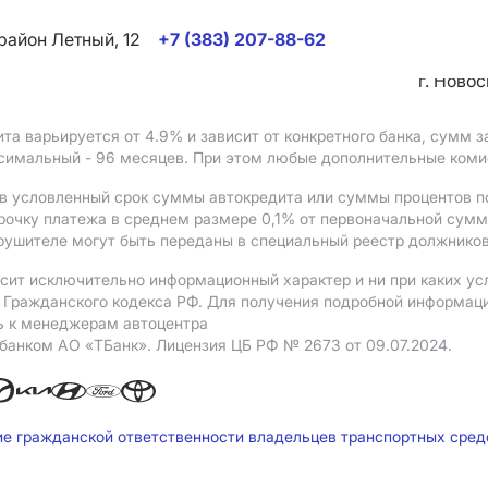
район Летный, 12
+7 (383) 207-88-62
г. Ново
ита варьируется от 4.9%
и зависит от конкретного банка, сумм
ксимальный - 96 месяцев. При этом любые дополнительные ком
в условленный срок суммы автокредита или суммы процентов по
рочку платежа в среднем размере 0,1% от первоначальной сум
рушителе могут быть переданы в специальный реестр должников
сит исключительно информационный характер и ни при каких ус
Гражданского кодекса РФ. Для получения подробной информации 
ь к менеджерам автоцентра
 банком АO «ТБанк».
Лицензия ЦБ РФ № 2673 от 09.07.2024.
ие гражданской ответственности владельцев транспортных сре