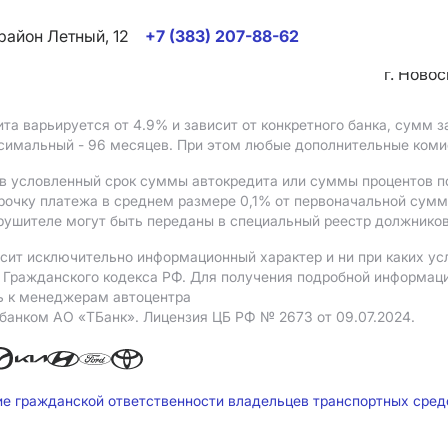
район Летный, 12
+7 (383) 207-88-62
г. Ново
ита варьируется от 4.9%
и зависит от конкретного банка, сумм
ксимальный - 96 месяцев. При этом любые дополнительные ком
в условленный срок суммы автокредита или суммы процентов по
рочку платежа в среднем размере 0,1% от первоначальной сум
рушителе могут быть переданы в специальный реестр должников
сит исключительно информационный характер и ни при каких ус
Гражданского кодекса РФ. Для получения подробной информации 
ь к менеджерам автоцентра
 банком АO «ТБанк».
Лицензия ЦБ РФ № 2673 от 09.07.2024.
ие гражданской ответственности владельцев транспортных сре