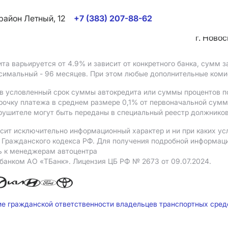
район Летный, 12
+7 (383) 207-88-62
г. Ново
ита варьируется от 4.9%
и зависит от конкретного банка, сумм
ксимальный - 96 месяцев. При этом любые дополнительные ком
в условленный срок суммы автокредита или суммы процентов по
рочку платежа в среднем размере 0,1% от первоначальной сум
рушителе могут быть переданы в специальный реестр должников
сит исключительно информационный характер и ни при каких ус
Гражданского кодекса РФ. Для получения подробной информации 
ь к менеджерам автоцентра
 банком АO «ТБанк».
Лицензия ЦБ РФ № 2673 от 09.07.2024.
ие гражданской ответственности владельцев транспортных сре