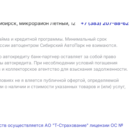
сибирск, микрорайон Летный, 12
+7 (383) 207-88-62
 займа и кредитной программы. Минимальный срок
иссии автоцентром Сибирский АвтоПарк не взимаются.
 автокредиту банк-партнер оставляет за собой право
мы автокредита. При несоблюдении условий погашения
 и коллекторское агентство для взыскания задолженности.
ловиях не я вляется публичной офертой, определяемой
о наличии и стоимости указанных товаров и (или) услуг,
дств осуществляется АО "Т-Страхование" лицензии ОС №