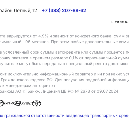
район Летный, 12
+7 (383) 207-88-62
г. Ново
ита варьируется от 4.9%
и зависит от конкретного банка, сумм
ксимальный - 96 месяцев. При этом любые дополнительные ком
в условленный срок суммы автокредита или суммы процентов по
рочку платежа в среднем размере 0,1% от первоначальной сум
рушителе могут быть переданы в специальный реестр должников
сит исключительно информационный характер и ни при каких ус
Гражданского кодекса РФ. Для получения подробной информации 
ь к менеджерам автоцентра
 банком АO «ТБанк».
Лицензия ЦБ РФ № 2673 от 09.07.2024.
ие гражданской ответственности владельцев транспортных сре