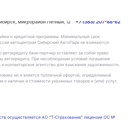
сибирск, микрорайон Летный, 12
+7 (383) 207-88-62
 займа и кредитной программы. Минимальный срок
иссии автоцентром Сибирский АвтоПарк не взимаются.
 автокредиту банк-партнер оставляет за собой право
мы автокредита. При несоблюдении условий погашения
 и коллекторское агентство для взыскания задолженности.
ловиях не я вляется публичной офертой, определяемой
о наличии и стоимости указанных товаров и (или) услуг,
дств осуществляется АО "Т-Страхование" лицензии ОС №