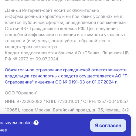
Данный Интернет-сайт носит исключительно
информационный характер и ни при каких условиях не я
вляется публичной офертой, определяемой положениями
Статьи 437 Гражданского кодекса РФ. Для получения
подробной информации о наличии и стоимости указанных
товаров и (или) услуг, пожалуйста, обращайтесь к
менеджерам автоцентра
Кредит предоставляется банком АO «ТБанк».
Лицензия ЦБ
РФ № 2673 от 09.07.2024.
Обязательное страхование гражданской ответственности
владельцев транспортных средств осуществляется АО "Т-
Страхование" лицензии ОС № 0191-03 от 01.07.2024 г.
ООО "Орвалон"
ИНН: 9723262082
/ КПП: 772301001
/ ОГРН: 1257700451557
109651, город Москва, Батайский проезд, д. 35, помещ. 3/2
Политика в отношении обработки персональных данных
ользуем cookies
Я согласен
Согласие на рекламную рассылку
нее
Правовая информация