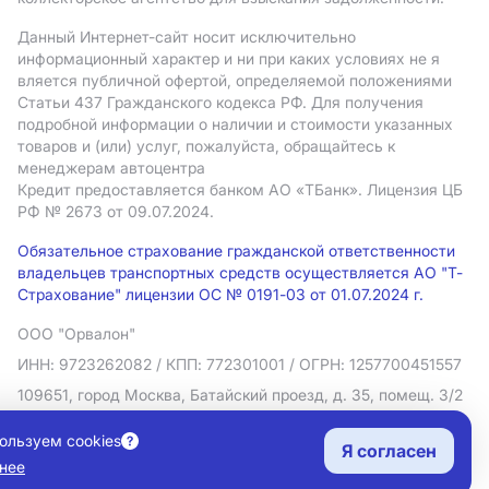
Данный Интернет-сайт носит исключительно
информационный характер и ни при каких условиях не я
вляется публичной офертой, определяемой положениями
Статьи 437 Гражданского кодекса РФ. Для получения
подробной информации о наличии и стоимости указанных
товаров и (или) услуг, пожалуйста, обращайтесь к
менеджерам автоцентра
Кредит предоставляется банком АO «ТБанк».
Лицензия ЦБ
РФ № 2673 от 09.07.2024.
Обязательное страхование гражданской ответственности
владельцев транспортных средств осуществляется АО "Т-
Страхование" лицензии ОС № 0191-03 от 01.07.2024 г.
ООО "Орвалон"
ИНН: 9723262082
/ КПП: 772301001
/ ОГРН: 1257700451557
109651, город Москва, Батайский проезд, д. 35, помещ. 3/2
Политика в отношении обработки персональных данных
ользуем cookies
Я согласен
Согласие на рекламную рассылку
нее
Правовая информация