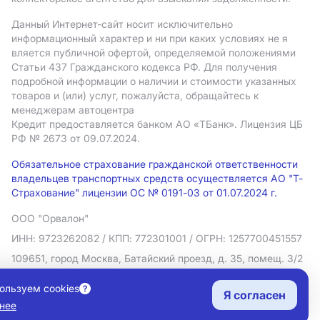
Данный Интернет-сайт носит исключительно
информационный характер и ни при каких условиях не я
вляется публичной офертой, определяемой положениями
Статьи 437 Гражданского кодекса РФ. Для получения
подробной информации о наличии и стоимости указанных
товаров и (или) услуг, пожалуйста, обращайтесь к
менеджерам автоцентра
Кредит предоставляется банком АO «ТБанк».
Лицензия ЦБ
РФ № 2673 от 09.07.2024.
Обязательное страхование гражданской ответственности
владельцев транспортных средств осуществляется АО "Т-
Страхование" лицензии ОС № 0191-03 от 01.07.2024 г.
ООО "Орвалон"
ИНН: 9723262082
/ КПП: 772301001
/ ОГРН: 1257700451557
109651, город Москва, Батайский проезд, д. 35, помещ. 3/2
Политика в отношении обработки персональных данных
ользуем cookies
Я согласен
Согласие на рекламную рассылку
нее
Правовая информация