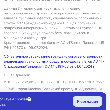
Данный Интернет-сайт носит исключительно
информационный характер и ни при каких условиях не я
вляется публичной офертой, определяемой положениями
Статьи 437 Гражданского кодекса РФ. Для получения
подробной информации о наличии и стоимости указанных
товаров и (или) услуг, пожалуйста, обращайтесь к
менеджерам автоцентра
Кредит предоставляется банком АO «ТБанк».
Лицензия ЦБ
РФ № 2673 от 09.07.2024.
Обязательное страхование гражданской ответственности
владельцев транспортных средств осуществляется АО "Т-
Страхование" лицензии ОС № 0191-03 от 01.07.2024 г.
ООО "Орвалон"
ИНН: 9723262082
/ КПП: 772301001
/ ОГРН: 1257700451557
109651, город Москва, Батайский проезд, д. 35, помещ. 3/2
Политика в отношении обработки персональных данных
ользуем cookies
Я согласен
Согласие на рекламную рассылку
нее
Правовая информация