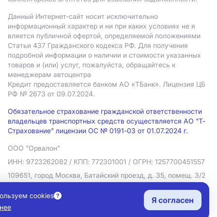
Данный Интернет-сайт носит исключительно
информационный характер и ни при каких условиях не я
вляется публичной офертой, определяемой положениями
Статьи 437 Гражданского кодекса РФ. Для получения
подробной информации о наличии и стоимости указанных
товаров и (или) услуг, пожалуйста, обращайтесь к
менеджерам автоцентра
Кредит предоставляется банком АO «ТБанк».
Лицензия ЦБ
РФ № 2673 от 09.07.2024.
Обязательное страхование гражданской ответственности
владельцев транспортных средств осуществляется АО "Т-
Страхование" лицензии ОС № 0191-03 от 01.07.2024 г.
ООО "Орвалон"
ИНН: 9723262082
/ КПП: 772301001
/ ОГРН: 1257700451557
109651, город Москва, Батайский проезд, д. 35, помещ. 3/2
Политика в отношении обработки персональных данных
ользуем cookies
Я согласен
Согласие на рекламную рассылку
нее
Правовая информация