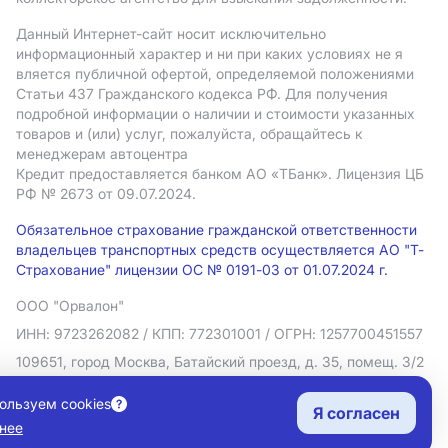
Данный Интернет-сайт носит исключительно
информационный характер и ни при каких условиях не я
вляется публичной офертой, определяемой положениями
Статьи 437 Гражданского кодекса РФ. Для получения
подробной информации о наличии и стоимости указанных
товаров и (или) услуг, пожалуйста, обращайтесь к
менеджерам автоцентра
Кредит предоставляется банком АO «ТБанк».
Лицензия ЦБ
РФ № 2673 от 09.07.2024.
Обязательное страхование гражданской ответственности
владельцев транспортных средств осуществляется АО "Т-
Страхование" лицензии ОС № 0191-03 от 01.07.2024 г.
ООО "Орвалон"
ИНН: 9723262082
/ КПП: 772301001
/ ОГРН: 1257700451557
109651, город Москва, Батайский проезд, д. 35, помещ. 3/2
Политика в отношении обработки персональных данных
ользуем cookies
Я согласен
Согласие на рекламную рассылку
нее
Правовая информация