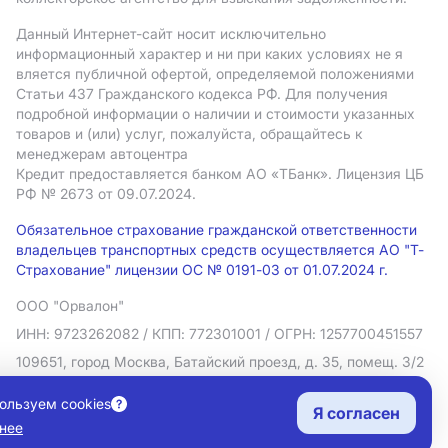
Данный Интернет-сайт носит исключительно
информационный характер и ни при каких условиях не я
вляется публичной офертой, определяемой положениями
Статьи 437 Гражданского кодекса РФ. Для получения
подробной информации о наличии и стоимости указанных
товаров и (или) услуг, пожалуйста, обращайтесь к
менеджерам автоцентра
Кредит предоставляется банком АO «ТБанк».
Лицензия ЦБ
РФ № 2673 от 09.07.2024.
Обязательное страхование гражданской ответственности
владельцев транспортных средств осуществляется АО "Т-
Страхование" лицензии ОС № 0191-03 от 01.07.2024 г.
ООО "Орвалон"
ИНН: 9723262082
/ КПП: 772301001
/ ОГРН: 1257700451557
109651, город Москва, Батайский проезд, д. 35, помещ. 3/2
Политика в отношении обработки персональных данных
ользуем cookies
Я согласен
Согласие на рекламную рассылку
нее
Правовая информация