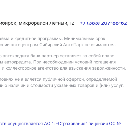
сибирск, микрорайон Летный, 12
+7 (383) 207-88-62
 займа и кредитной программы. Минимальный срок
иссии автоцентром Сибирский АвтоПарк не взимаются.
 автокредиту банк-партнер оставляет за собой право
мы автокредита. При несоблюдении условий погашения
 и коллекторское агентство для взыскания задолженности.
ловиях не я вляется публичной офертой, определяемой
о наличии и стоимости указанных товаров и (или) услуг,
дств осуществляется АО "Т-Страхование" лицензии ОС №