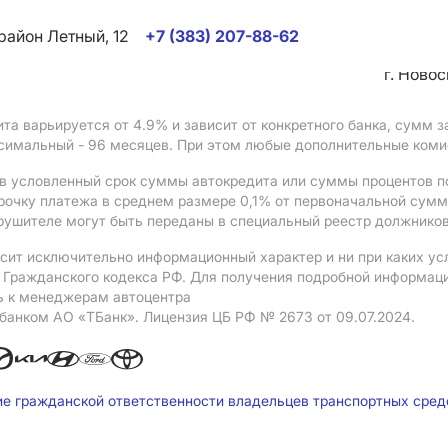
район Летный, 12
+7 (383) 207-88-62
г. Ново
ита варьируется от 4.9%
и зависит от конкретного банка, сумм
ксимальный - 96 месяцев. При этом любые дополнительные ком
в условленный срок суммы автокредита или суммы процентов по
рочку платежа в среднем размере 0,1% от первоначальной сум
рушителе могут быть переданы в специальный реестр должников
сит исключительно информационный характер и ни при каких ус
Гражданского кодекса РФ. Для получения подробной информации 
ь к менеджерам автоцентра
 банком АO «ТБанк».
Лицензия ЦБ РФ № 2673 от 09.07.2024.
ие гражданской ответственности владельцев транспортных сре